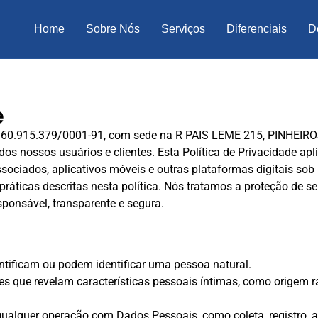
Home
Sobre Nós
Serviços
Diferenciais
D
e
PJ 60.915.379/0001-91, com sede na R PAIS LEME 215, PINHEI
s nossos usuários e clientes. Esta Política de Privacidade apli
ociados, aplicativos móveis e outras plataformas digitais sob 
práticas descritas nesta política. Nós tratamos a proteção de
onsável, transparente e segura.
tificam ou podem identificar uma pessoa natural.
 que revelam características pessoais íntimas, como origem raci
ualquer operação com Dados Pessoais, como coleta, registro,